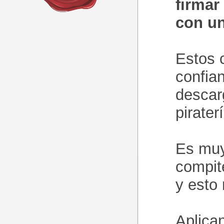
firmar
con un
Estos c
confian
descar
pirater
Es muy
compit
y esto 
Aplica