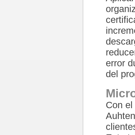
organi
certifi
increm
descar
reduce
error d
del pr
Micr
Con el 
Auhten
client