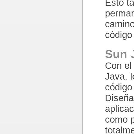
Esto ta
perman
camino 
código
Sun 
Con el 
Java, l
código
Diseña
aplica
como p
totalm