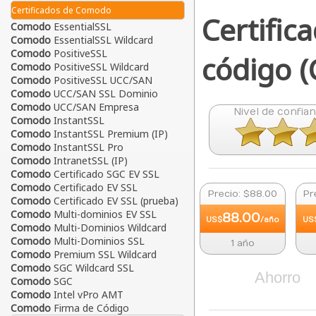
Certificados de Comodo
Certific
Comodo
EssentialSSL
Comodo
EssentialSSL Wildcard
Comodo
PositiveSSL
código (
Comodo
PositiveSSL Wildcard
Comodo
PositiveSSL UCC/SAN
Comodo
UCC/SAN SSL Dominio
Comodo
UCC/SAN Empresa
Nivel de confian
Comodo
InstantSSL
Comodo
InstantSSL Premium (IP)
Comodo
InstantSSL Pro
Comodo
IntranetSSL (IP)
Comodo
Certificado SGC EV SSL
Comodo
Certificado EV SSL
Precio: $88.00
Pr
Comodo
Certificado EV SSL (prueba)
Comodo
Multi-dominios EV SSL
88.00
US$
/año
US
Comodo
Multi-Dominios Wildcard
Comodo
Multi-Dominios SSL
1 año
Comodo
Premium SSL Wildcard
Comodo
SGC Wildcard SSL
Ahorro
Comodo
SGC
Comodo
Intel vPro AMT
Comodo
Firma de Código