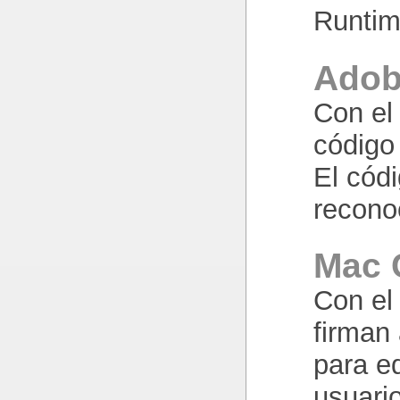
Runti
Adob
Con el 
código
El códi
recono
Mac 
Con el
firman 
para e
usuari