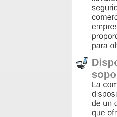
seguri
comerc
empres
propor
para ob
Disp
sopo
La com
dispos
de un 
que of