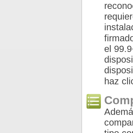
recono
requie
instala
firmad
el 99.
disposi
dispos
haz cl
Comp
Además
compara