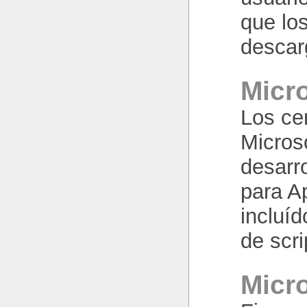
que lo
descar
Micro
Los ce
Micros
desarr
para A
incluíd
de scr
Micro