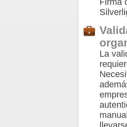
Firma 
Silverl
Vali
orga
La val
requie
Necesit
además
empres
autent
manual
llevars