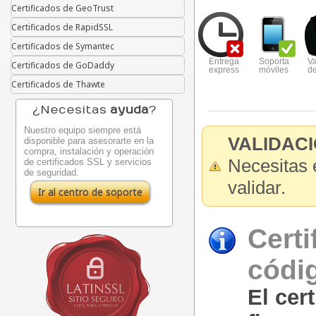
Certificados de GeoTrust
Certificados de RapidSSL
Certificados de Symantec
Entrega
Soporta
Va
Certificados de GoDaddy
express
móviles
d
Certificados de Thawte
¿Necesitas
ayuda
?
Nuestro equipo siempre está
VALIDAC
disponible para asesorarte en la
compra, instalación y operación
Necesitas 
de certificados SSL y servicios
de seguridad.
validar.
Ir al centro de soporte
Certi
códi
El cer