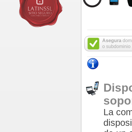
Asegura
domi
o subdominio
Disp
sopo
La com
dispos