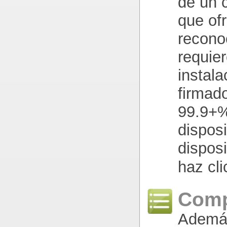
de un 
que of
recono
requie
instala
firmad
99.9+%
disposi
dispos
haz cl
Comp
Además