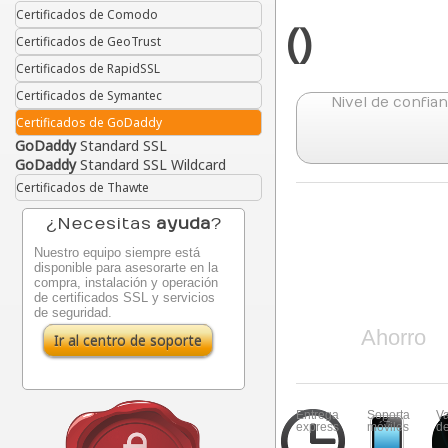
Certificados de Comodo
(
)
Certificados de GeoTrust
Certificados de RapidSSL
Certificados de Symantec
Nivel de confian
Certificados de GoDaddy
GoDaddy
Standard SSL
GoDaddy
Standard SSL Wildcard
Certificados de Thawte
¿Necesitas
ayuda
?
Nuestro equipo siempre está
disponible para asesorarte en la
compra, instalación y operación
de certificados SSL y servicios
de seguridad.
Ahorro
Ir al centro de soporte
Entrega
Soporta
Va
express
móviles
d