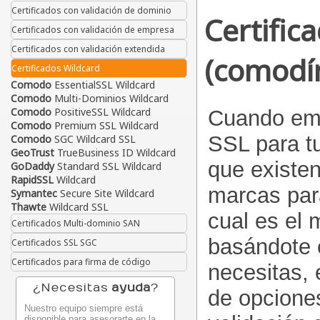
Certificados con validación de dominio
Certific
Certificados con validación de empresa
Certificados con validación extendida
(comodí
Certificados Wildcard
Comodo
EssentialSSL Wildcard
Comodo
Multi-Dominios Wildcard
Comodo
PositiveSSL Wildcard
Cuando emp
Comodo
Premium SSL Wildcard
SSL para tu
Comodo
SGC Wildcard SSL
GeoTrust
TrueBusiness ID Wildcard
que existen
GoDaddy
Standard SSL Wildcard
RapidSSL
Wildcard
marcas para
Symantec
Secure Site Wildcard
Thawte
Wildcard SSL
cual es el 
Certificados Multi-dominio SAN
basándote e
Certificados SSL SGC
Certificados para firma de código
necesitas, 
¿Necesitas
ayuda
?
de opciones
Nuestro equipo siempre está
disponible para asesorarte en la