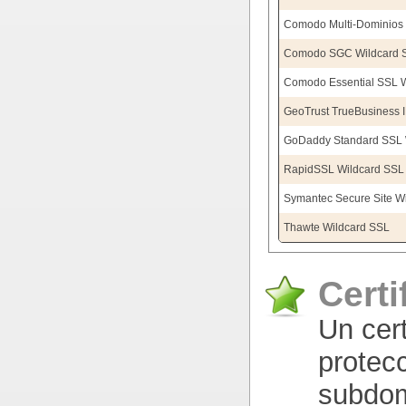
Comodo Multi-Dominios 
Comodo SGC Wildcard 
Comodo Essential SSL W
GeoTrust TrueBusiness 
GoDaddy Standard SSL 
RapidSSL Wildcard SSL
Symantec Secure Site W
Thawte Wildcard SSL
Certi
Un cert
protec
subdom