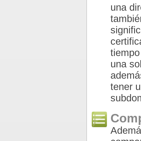
una dir
también
signif
certifi
tiempo 
una so
además
tener u
subdom
Comp
Además