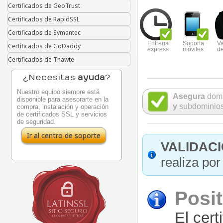
Certificados de GeoTrust
Certificados de RapidSSL
Certificados de Symantec
Entrega
Soporta
Va
Certificados de GoDaddy
express
móviles
d
Certificados de Thawte
¿Necesitas
ayuda
?
Nuestro equipo siempre está
Asegura
domi
disponible para asesorarte en la
y
subdominio
compra, instalación y operación
de certificados SSL y servicios
de seguridad.
Ir al centro de soporte
VALIDACI
realiza por
Posi
El cert