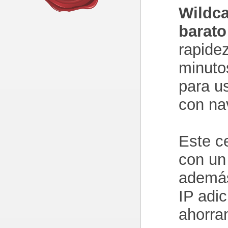
Wildc
barat
rapide
minutos
para u
con na
Este ce
con un
además
IP adi
ahorra