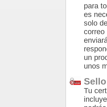
para t
es nec
solo de
correo 
enviar
respond
un pro
unos m
Sello
Tu cer
incluye