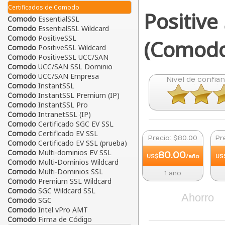
Certificados de Comodo
Positive
Comodo
EssentialSSL
Comodo
EssentialSSL Wildcard
Comodo
PositiveSSL
(
Comod
Comodo
PositiveSSL Wildcard
Comodo
PositiveSSL UCC/SAN
Comodo
UCC/SAN SSL Dominio
Comodo
UCC/SAN Empresa
Nivel de confian
Comodo
InstantSSL
Comodo
InstantSSL Premium (IP)
Comodo
InstantSSL Pro
Comodo
IntranetSSL (IP)
Comodo
Certificado SGC EV SSL
Comodo
Certificado EV SSL
Precio: $80.00
Pr
Comodo
Certificado EV SSL (prueba)
Comodo
Multi-dominios EV SSL
80.00
US$
/año
US
Comodo
Multi-Dominios Wildcard
Comodo
Multi-Dominios SSL
1 año
Comodo
Premium SSL Wildcard
Comodo
SGC Wildcard SSL
Ahorro
Comodo
SGC
Comodo
Intel vPro AMT
Comodo
Firma de Código