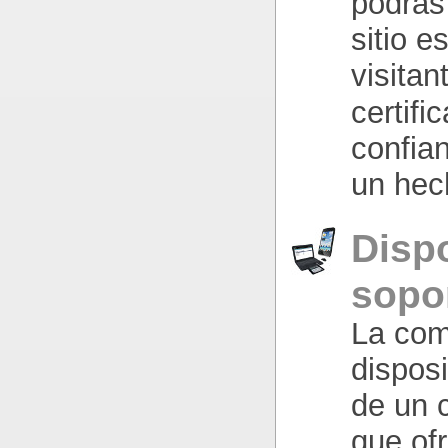
podrás 
sitio 
visita
certifi
confia
un hec
Disp
sopo
La com
dispos
de un 
que of