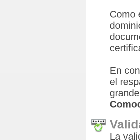
Como e
domini
docume
certifi
En conc
el res
grande
Como
Vali
La val